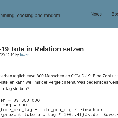
Notes
Bo
ramming, cooking and random
19 Tote in Relation setzen
020-12-19
by
h4kor
erben täglich etwa 800 Menschen an COVID-19. Eine Zahl unte
orstellen kann weil mir der Vergleich fehlt. Was bedeutet es we
ro Tag sterben?
er = 83_000_000

_tag = 800

_tote_pro_tag = tote_pro_tag / einwohner

"{prozent_tote_pro_tag * 100:.4f}%\tder Bevölk