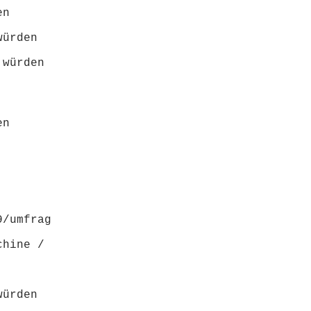
n 
ürden 
würden 
n

9/umfrag
hine / 
ürden 