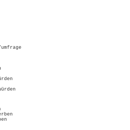
/umfrage
 
rden 
ürden 


rben
