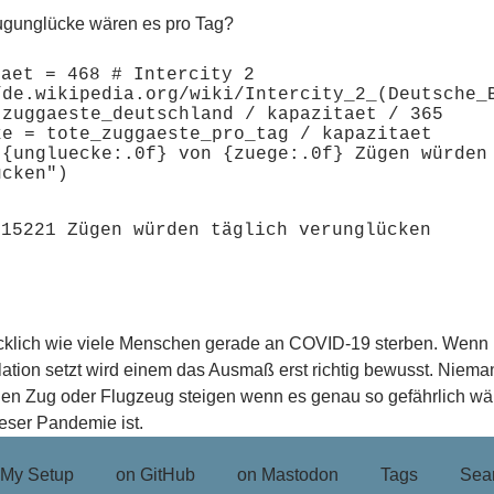
ugunglücke wären es pro Tag?
aet = 468 # Intercity 2 
/de.wikipedia.org/wiki/Intercity_2_(Deutsche_B
 zuggaeste_deutschland / kapazitaet / 365

ke = tote_zuggaeste_pro_tag / kapazitaet

"{ungluecke:.0f} von {zuege:.0f} Zügen würden 
ecklich wie viele Menschen gerade an COVID-19 sterben. Wenn
lation setzt wird einem das Ausmaß erst richtig bewusst. Niem
nen Zug oder Flugzeug steigen wenn es genau so gefährlich wä
ieser Pandemie ist.
My Setup
on GitHub
on Mastodon
Tags
Sea