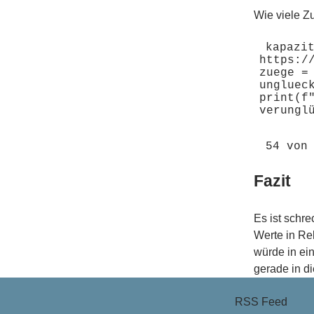
Wie viele Z
kapazit
https:/
zuege =
ungluec
print(f
Fazit
Es ist schr
Werte in Re
würde in ei
gerade in d
RSS Feed