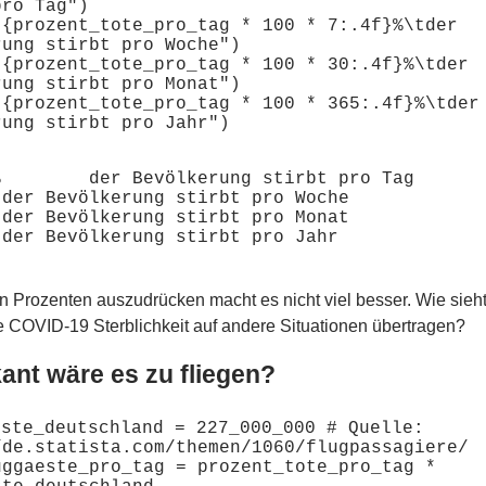
ro Tag")

"{prozent_tote_pro_tag * 100 * 7:.4f}%\tder 
ung stirbt pro Woche")

"{prozent_tote_pro_tag * 100 * 30:.4f}%\tder 
ung stirbt pro Monat")

"{prozent_tote_pro_tag * 100 * 365:.4f}%\tder 


n Prozenten auszudrücken macht es nicht viel besser. Wie sieht
e COVID-19 Sterblichkeit auf andere Situationen übertragen?
kant wäre es zu fliegen?
ste_deutschland = 227_000_000 # Quelle: 
/de.statista.com/themen/1060/flugpassagiere/

uggaeste_pro_tag = prozent_tote_pro_tag * 