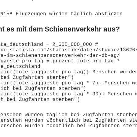
ht es mit dem Schienenverkehr aus?
te_deutschland = 2_600_000_000 # 
/de.statista.com/statistik/daten/studie/13626
de-im-schienenpersonenverkehr-der-db-ag/

ggaeste_pro_tag = prozent_tote_pro_tag * 
e_deutschland

"{int(tote_zuggaeste_pro_tag)} Menschen würden
bei Zugfahrten sterben")

"{int(tote_zuggaeste_pro_tag * 7)} Menschen wü
lich bei Zugfahrten sterben")

"{int(tote_zuggaeste_pro_tag * 30)} Menschen w
enschen würden täglich bei Zugfahrten sterben
Menschen würden wöchentlich bei Zugfahrten ste