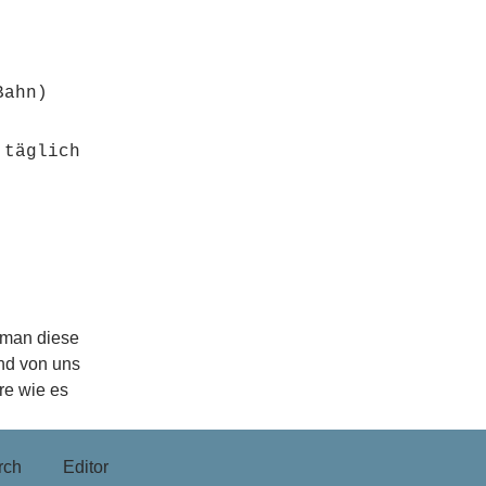
ahn)

täglich 
 man diese
and von uns
re wie es
rch
Editor