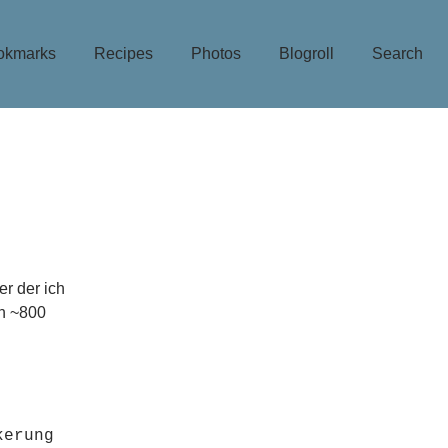
okmarks
Recipes
Photos
Blogroll
Search
r der ich
nn ~800
erung 