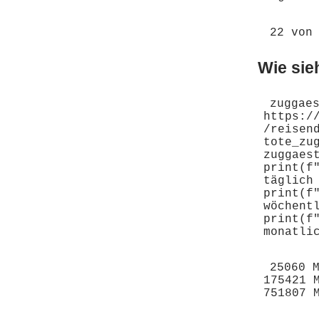
Wie sie
zuggaes
https:/
/reisen
tote_zu
zuggaest
print(f
täglich 
print(f
wöchent
print(f
25060 M
175421 