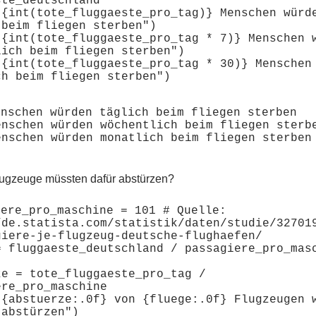
te_deutschland

"{int(tote_fluggaeste_pro_tag)} Menschen würde
beim fliegen sterben")

"{int(tote_fluggaeste_pro_tag * 7)} Menschen w
lich beim fliegen sterben")

"{int(tote_fluggaeste_pro_tag * 30)} Menschen 
nschen würden täglich beim fliegen sterben

enschen würden wöchentlich beim fliegen sterbe
lugzeuge müssten dafür abstürzen?
ere_pro_maschine = 101 # Quelle: 
/de.statista.com/statistik/daten/studie/32701
giere-je-flugzeug-deutsche-flughaefen/

= fluggaeste_deutschland / passagiere_pro_masc
ze = tote_fluggaeste_pro_tag / 
re_pro_maschine

"{abstuerze:.0f} von {fluege:.0f} Flugzeugen w