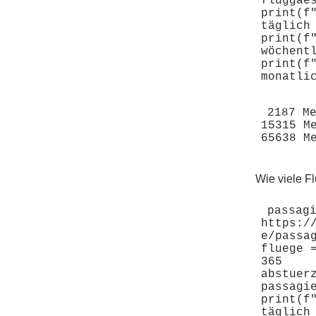
fluggaes
print(f
täglich 
print(f
wöchent
print(f
2187 Me
15315 M
Wie viele F
passagi
https:/
e/passa
fluege 
365

abstuer
passagie
print(f