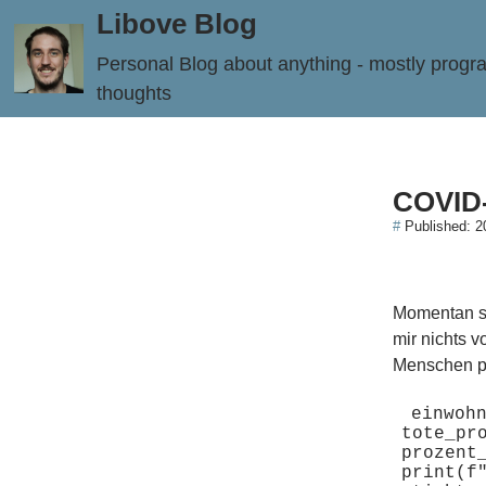
Libove Blog
Personal Blog about anything - mostly prog
thoughts
COVID-
#
Published:
2
Momentan st
mir nichts v
Menschen p
einwohn
tote_pro
prozent
print(f