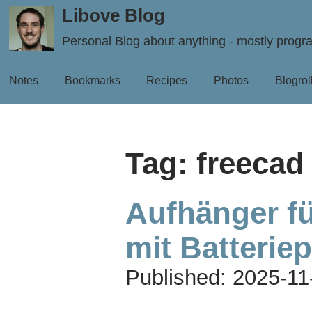
Libove Blog
Personal Blog about anything - mostly prog
Notes
Bookmarks
Recipes
Photos
Blogrol
Tag: freecad
Aufhänger fü
mit Batterie
Published:
2025-11