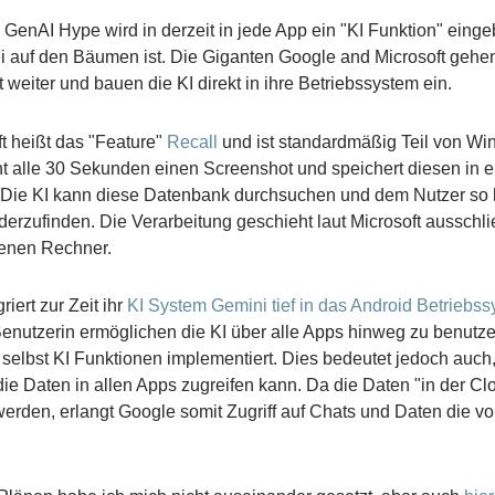
 GenAI Hype wird in derzeit in jede App ein "KI Funktion" einge
rei auf den Bäumen ist. Die Giganten Google and Microsoft gehen
t weiter und bauen die KI direkt in ihre Betriebssystem ein.
ft heißt das "Feature"
Recall
und ist standardmäßig Teil von Wi
t alle 30 Sekunden einen Screenshot und speichert diesen in e
Die KI kann diese Datenbank durchsuchen und dem Nutzer so 
erzufinden. Die Verarbeitung geschieht laut Microsoft ausschlie
enen Rechner.
riert zur Zeit ihr
KI System Gemini tief in das Android Betriebs
 Benutzerin ermöglichen die KI über alle Apps hinweg zu benutz
 selbst KI Funktionen implementiert. Dies bedeutet jedoch auch
die Daten in allen Apps zugreifen kann. Da die Daten "in der Cl
werden, erlangt Google somit Zugriff auf Chats und Daten die vor