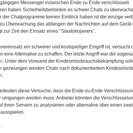
e gängigen Messenger inzwischen Ende zu Ende verschlüsselt
ren haben Sicherheitsbehörden es schwer Chats zu überwach
er der Chatprogramme keinen Einblick haben ist die einzige ver
 zu Überwachung das abfangen der Nachrichten auf dem Gerät d
t zur Zeit den Einsatz eines "Staatstrojaners".
nereinsatz ein schwerer und kostspieliger Eingriff ist, versucht d
 eine Alternative zu schaffen. Der letzte Angriff war die sogen
le
. Unter dem Vorwand der Kindesmissbrauchsbekämpfung sol
er gezwungen werden Chats nach dokumentiertem Kindesmissb
n.
edeuten diese Versuche, dass die Ende-zu-Ende Verschlüssun
er umgangen werden muss. Anbieter könnten die Verschlüssel
f ihren Servern zu analysieren oder alternative über einen zwe
 ausspielen.
s