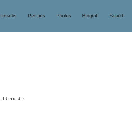
okmarks
Recipes
Photos
Blogroll
Search
em Ebene die