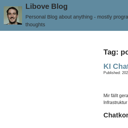
Libove Blog
Personal Blog about anything - mostly prog
thoughts
Tag: po
KI Cha
Published:
202
Mir fällt ge
Infrastruktu
Chatkon