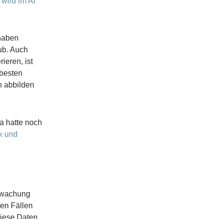
 wird im AI
 haben
ub. Auch
ieren, ist
 besten
n abbilden
 hatte noch
k und
erwachung
den Fällen
Diese Daten