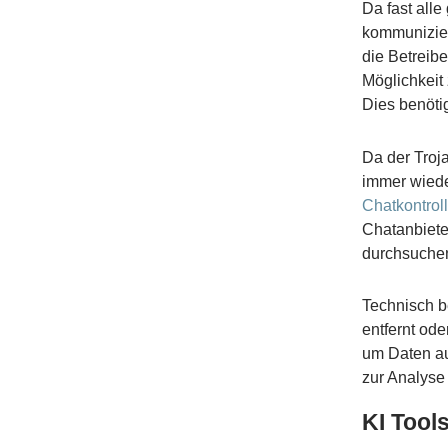
Da fast all
kommunizie
die Betreib
Möglichkeit
Dies benötig
Da der Troja
immer wieder
Chatkontrol
Chatanbiet
durchsuche
Technisch b
entfernt od
um Daten au
zur Analyse
KI Tool