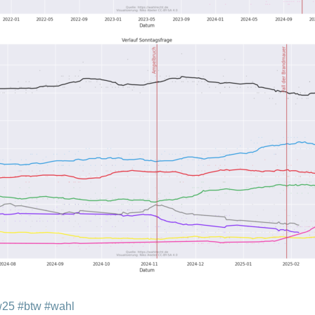
w25
#btw
#wahl