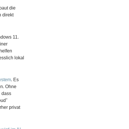
baut die
 direkt
ndows 11.
iner
helfen
sslich lokal
system
. Es
en. Ohne
, dass
oud"
her privat