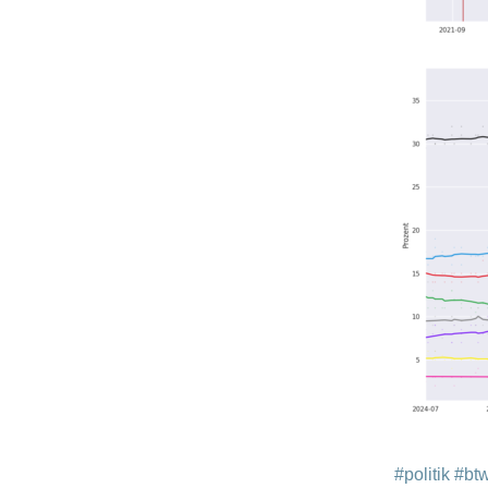
#politik
#bt