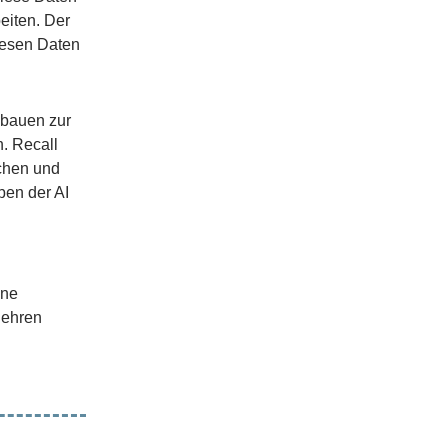
eiten. Der
iesen Daten
 bauen zur
n. Recall
uchen und
ben der AI
ine
gehren