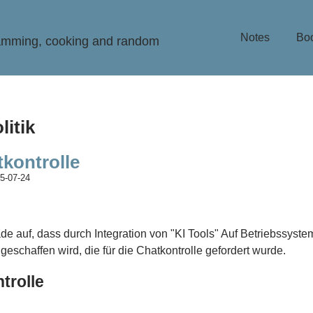
Notes
Bo
ramming, cooking and random
litik
tkontrolle
5-07-24
rade auf, dass durch Integration von "KI Tools" Auf Betriebssyst
r geschaffen wird, die für die Chatkontrolle gefordert wurde.
trolle