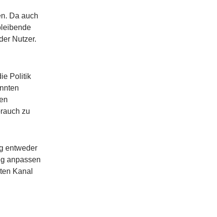
en. Da auch
bleibende
er Nutzer.
ie Politik
annten
len
rauch zu
g entweder
ung anpassen
iten Kanal