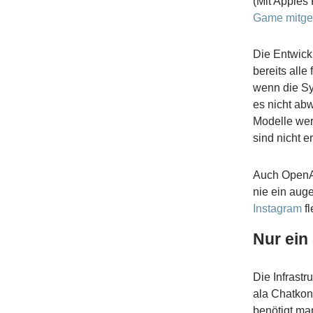
(Mit Apples
Game mitges
Die Entwick
bereits all
wenn die Sy
es nicht ab
Modelle wer
sind nicht e
Auch OpenAI
nie ein aug
Instagram
fl
Nur ein 
Die Infrast
ala Chatkont
benötigt ma