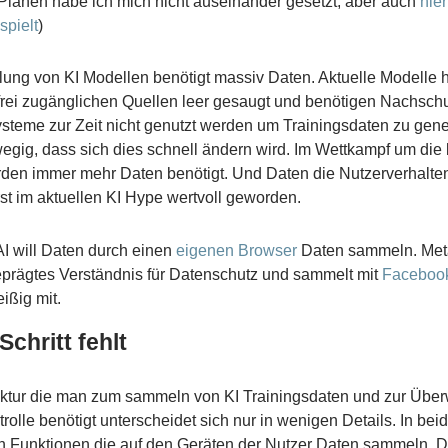
 Plänen habe ich mich nicht auseinander gesetzt, aber auch
hier
pielt
)
lung von KI Modellen benötigt massiv Daten. Aktuelle Modelle
e frei zugänglichen Quellen leer gesaugt und benötigen Nachsch
steme zur Zeit nicht genutzt werden um Trainingsdaten zu gener
wegig, dass sich dies schnell ändern wird. Im Wettkampf um die
den immer mehr Daten benötigt. Und Daten die Nutzerverhalte
rst im aktuellen KI Hype wertvoll geworden.
 will Daten durch einen
eigenen Browser
Daten sammeln. Meta
eprägtes Verständnis für Datenschutz und sammelt mit
Faceboo
eißig mit.
Schritt fehlt
ruktur die man zum sammeln von KI Trainingsdaten und zur Üb
rolle benötigt unterscheidet sich nur in wenigen Details. In bei
n Funktionen die auf den Geräten der Nutzer Daten sammeln. 