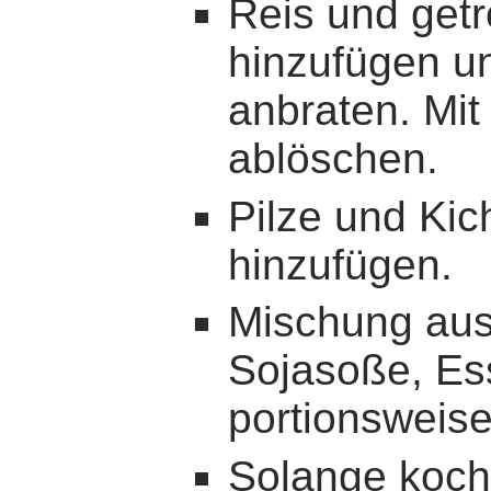
Reis und getr
hinzufügen u
anbraten. Mit
ablöschen.
Pilze und Ki
hinzufügen.
Mischung au
Sojasoße, Es
portionsweis
Solange koch