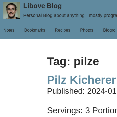
Libove Blog
Personal Blog about anything - mostly prog
Notes
Bookmarks
Recipes
Photos
Blogrol
Tag: pilze
Pilz Kichere
Published:
2024-01
Servings:
3 Portio