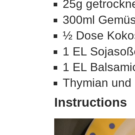
25g getrockne
300ml Gemüs
½ Dose Koko
1 EL Sojasoß
1 EL Balsami
Thymian und 
Instructions