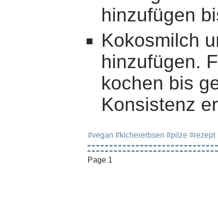
hinzufügen bis
Kokosmilch un
hinzufügen. 
kochen bis g
Konsistenz err
#vegan
#kichererbsen
#pilze
#rezept
Page 1