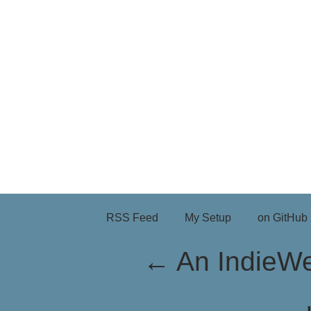
RSS Feed
My Setup
on GitHub
←
An IndieW